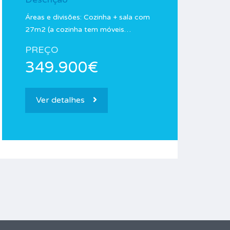
Áreas e divisões: Cozinha + sala com
27m2 (a cozinha tem móveis…
PREÇO
349.900€
Ver detalhes