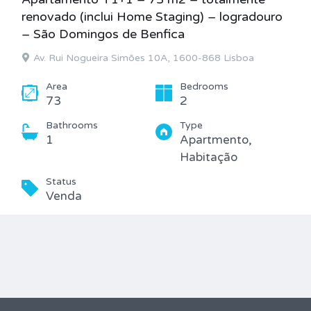
renovado (inclui Home Staging) – logradouro
– São Domingos de Benfica
Av. Rui Nogueira Simões 10A, 1600-868 Lisboa
Area
Bedrooms
73
2
Bathrooms
Type
1
Apartmento,
Habitação
Status
Venda