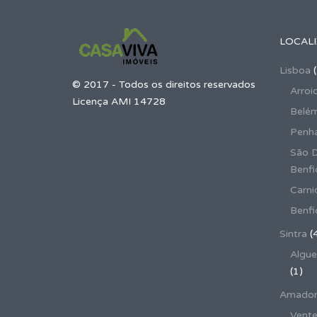
LOCAL
Lisboa
(
© 2017 - Todos os direitos reservados
Arroi
Licença AMI 14728
Belé
Penha
São 
Benfi
Carni
Benfi
Sintra
(
Algue
(1)
Amador
Vente