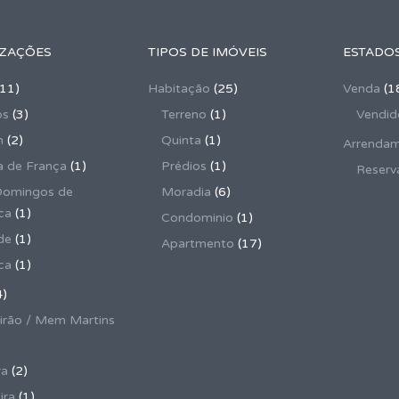
IZAÇÕES
TIPOS DE IMÓVEIS
ESTADOS
11)
Habitação
(25)
Venda
(1
os
(3)
Terreno
(1)
Vendid
m
(2)
Quinta
(1)
Arrenda
 de França
(1)
Prédios
(1)
Reserv
Domingos de
Moradia
(6)
ca
(1)
Condominio
(1)
de
(1)
Apartmento
(17)
ca
(1)
4)
irão / Mem Martins
a
(2)
ira
(1)